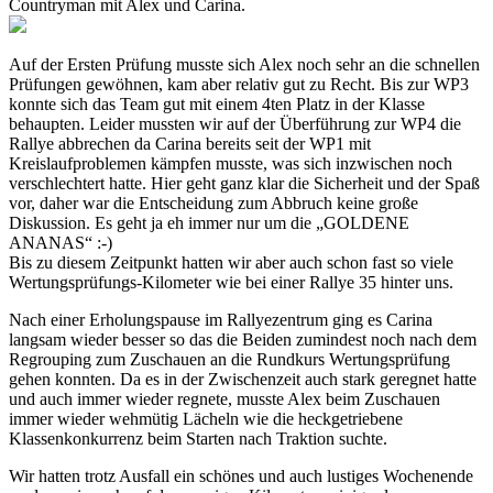
Countryman mit Alex und Carina.
Auf der Ersten Prüfung musste sich Alex noch sehr an die schnellen
Prüfungen gewöhnen, kam aber relativ gut zu Recht. Bis zur WP3
konnte sich das Team gut mit einem 4ten Platz in der Klasse
behaupten. Leider mussten wir auf der Überführung zur WP4 die
Rallye abbrechen da Carina bereits seit der WP1 mit
Kreislaufproblemen kämpfen musste, was sich inzwischen noch
verschlechtert hatte. Hier geht ganz klar die Sicherheit und der Spaß
vor, daher war die Entscheidung zum Abbruch keine große
Diskussion. Es geht ja eh immer nur um die „GOLDENE
ANANAS“ :-)
Bis zu diesem Zeitpunkt hatten wir aber auch schon fast so viele
Wertungsprüfungs-Kilometer wie bei einer Rallye 35 hinter uns.
Nach einer Erholungspause im Rallyezentrum ging es Carina
langsam wieder besser so das die Beiden zumindest noch nach dem
Regrouping zum Zuschauen an die Rundkurs Wertungsprüfung
gehen konnten. Da es in der Zwischenzeit auch stark geregnet hatte
und auch immer wieder regnete, musste Alex beim Zuschauen
immer wieder wehmütig Lächeln wie die heckgetriebene
Klassenkonkurrenz beim Starten nach Traktion suchte.
Wir hatten trotz Ausfall ein schönes und auch lustiges Wochenende