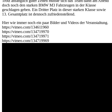
Trotz anfänglich guter Zeiten musste sich das Team dann am Abend
doch noch den starken BMW M3 Fahrzeugen in der Klasse
geschlagen geben. Ein Dritter Platz in dieser starken Klasse sowie
13. Gesamtplatz ist dennoch zufriedenstellend.
Hier wie immer noch ein paar Bilder und Videos der Veranstaltung.
https://vimeo.com/134611960
https://vimeo.com/134719970
https://vimeo.com/134719971
https://vimeo.com/134719969