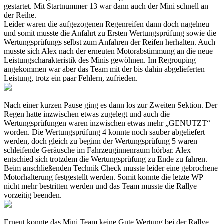
gestartet. Mit Startnummer 13 war dann auch der Mini schnell an
der Reihe.
Leider waren die aufgezogenen Regenreifen dann doch nagelneu
und somit musste die Anfahrt zu Ersten Wertungsprüfung sowie die
Wertungsprüfungs selbst zum Anfahren der Reifen herhalten. Auch
musste sich Alex nach der erneuten Motorabstimmung an die neue
Leistungscharakteristik des Minis gewöhnen. Im Regrouping
angekommen war aber das Team mit der bis dahin abgelieferten
Leistung, trotz ein paar Fehlern, zufrieden.
Nach einer kurzen Pause ging es dann los zur Zweiten Sektion. Der
Regen hatte inzwischen etwas zugelegt und auch die
Wertungsprüfungen waren inzwischen etwas mehr „GENUTZT“
worden. Die Wertungsprüfung 4 konnte noch sauber abgeliefert
werden, doch gleich zu beginn der Wertungsprüfung 5 waren
schleifende Geräusche im Fahrzeuginnenraum hörbar. Alex
entschied sich trotzdem die Wertungsprüfung zu Ende zu fahren.
Beim anschließenden Technik Check musste leider eine gebrochene
Motorhalterung festgestellt werden. Somit konnte die letzte WP
nicht mehr bestritten werden und das Team musste die Rallye
vorzeitig beenden.
Erneut konnte das Mini Team keine Gute Wertung bei der Rallye