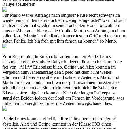
Rallye abzuliefern.
Für Mario war es Anfangs nach längerer Pause recht schwer sich
wieder einzufinden da er doch ein wenig „eingerostet“ war und sich
auch zuerst einmal wieder an seinen geliebten Honda gewöhnen
musste. Aber auch hier machte Copilot Martin von Anfang an einen
tollen Job. „Martin hat die Ruder immer fest im Griff und macht nur
selten Fehler. Ich bin froh mit Ihm fahren zu können“ so Mario.
Zum Regrouping in Sulzbach/Laufen konnten Beide Teams
entsprechend eine saubere Rallye hinlegen die auch bis zum Ende
frei von „AHA“ Erlebnisse blieb. Carina und Alex konnten im
Vergleich zum Jahresanfang den Speed mit dem Mini weiter
erhöhen und lieferten saubere und schnelle Zeiten ab. Mario und
Martin im Civic fanden auch wieder gut zusammen mussten aber
schnell feststellen das Sie im Moment noch nicht die Zeiten der
Klassenspitze mitgehen konnten. Nach der langen Rallyepause
stand den Beiden jedoch der Spaß am Fahren im Vordergrund, was
mit einem Dauergrinsen über die Zeiten hinwegschauen lies.
Beide Teams konnten glücklich Ihre Fahrzeuge im Parc Fermé
abstellen. Alex und Carina konnten in der Klasse F3B einen