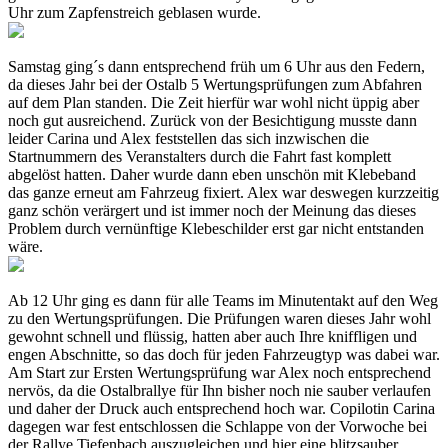
Uhr zum Zapfenstreich geblasen wurde.
Samstag ging´s dann entsprechend früh um 6 Uhr aus den Federn,
da dieses Jahr bei der Ostalb 5 Wertungsprüfungen zum Abfahren
auf dem Plan standen. Die Zeit hierfür war wohl nicht üppig aber
noch gut ausreichend. Zurück von der Besichtigung musste dann
leider Carina und Alex feststellen das sich inzwischen die
Startnummern des Veranstalters durch die Fahrt fast komplett
abgelöst hatten. Daher wurde dann eben unschön mit Klebeband
das ganze erneut am Fahrzeug fixiert. Alex war deswegen kurzzeitig
ganz schön verärgert und ist immer noch der Meinung das dieses
Problem durch vernünftige Klebeschilder erst gar nicht entstanden
wäre.
Ab 12 Uhr ging es dann für alle Teams im Minutentakt auf den Weg
zu den Wertungsprüfungen. Die Prüfungen waren dieses Jahr wohl
gewohnt schnell und flüssig, hatten aber auch Ihre kniffligen und
engen Abschnitte, so das doch für jeden Fahrzeugtyp was dabei war.
Am Start zur Ersten Wertungsprüfung war Alex noch entsprechend
nervös, da die Ostalbrallye für Ihn bisher noch nie sauber verlaufen
und daher der Druck auch entsprechend hoch war. Copilotin Carina
dagegen war fest entschlossen die Schlappe von der Vorwoche bei
der Rallye Tiefenbach auszugleichen und hier eine blitzsauber