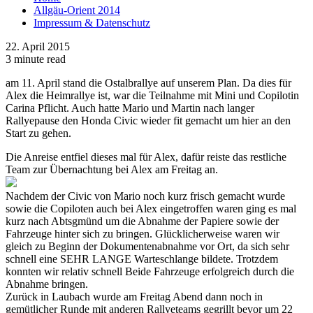
Allgäu-Orient 2014
Impressum & Datenschutz
22. April 2015
3 minute read
am 11. April stand die Ostalbrallye auf unserem Plan. Da dies für
Alex die Heimrallye ist, war die Teilnahme mit Mini und Copilotin
Carina Pflicht. Auch hatte Mario und Martin nach langer
Rallyepause den Honda Civic wieder fit gemacht um hier an den
Start zu gehen.
Die Anreise entfiel dieses mal für Alex, dafür reiste das restliche
Team zur Übernachtung bei Alex am Freitag an.
Nachdem der Civic von Mario noch kurz frisch gemacht wurde
sowie die Copiloten auch bei Alex eingetroffen waren ging es mal
kurz nach Abtsgmünd um die Abnahme der Papiere sowie der
Fahrzeuge hinter sich zu bringen. Glücklicherweise waren wir
gleich zu Beginn der Dokumentenabnahme vor Ort, da sich sehr
schnell eine SEHR LANGE Warteschlange bildete. Trotzdem
konnten wir relativ schnell Beide Fahrzeuge erfolgreich durch die
Abnahme bringen.
Zurück in Laubach wurde am Freitag Abend dann noch in
gemütlicher Runde mit anderen Rallyeteams gegrillt bevor um 22